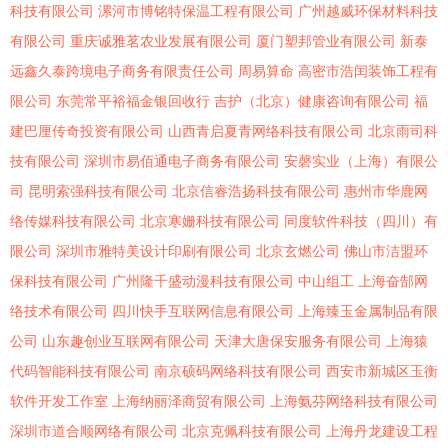
科技有限公司
漯河市博铭特保温工程有限公司
广州越威环保材料科技
有限公司
重庆诚雅茗农业发展有限公司
厦门塑邦管业有限公司
新泰
远鑫久泰跨境电子商务有限责任公司
周易算命
高密市浩闰装饰工程有
限公司
东莞常平裕福金银回收行
吉护（北京）健康咨询有限公司
福
建巴厘传奇投资有限公司
山西青启夏青网络科技有限公司
北京雨司科
技有限公司
深圳市易佰通电子商务有限公司
安磬实业（上海）有限公
司
昆明索强科技有限公司
北京信睿浩扬科技有限公司
惠州市华鹿网
络传媒科技有限公司
北京寒姗科技有限公司
同度软件科技（四川）有
限公司
深圳市雅特美设计印刷有限公司
北京玄燃公司
佛山市洁盟环
保科技有限公司
广州隆千盛动漫科技有限公司
中山组工
上海奋郜网
络技术有限公司
四川快手互联网信息有限公司
上海臻玉金属制品有限
公司
山东趣创业互联网有限公司
天津大唐保安服务有限公司
上海猿
代码智能科技有限公司
南京硕码网络科技有限公司
西安市新城区玉衡
软件开发工作室
上海纳丽泽商贸有限公司
上海氨芬网络科技有限公司
深圳市道合顺网络有限公司
北京克佩科技有限公司
上海丹龙建设工程